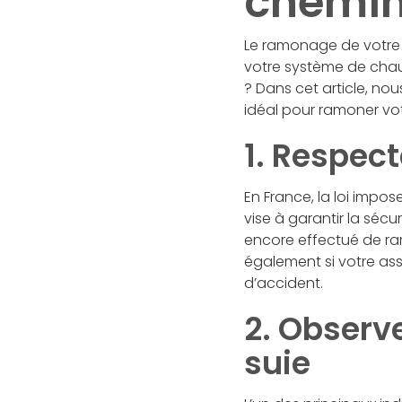
cheminé
Le ramonage de votre c
votre système de chau
? Dans cet article, no
idéal pour ramoner vo
1. Respec
En France, la loi impo
vise à garantir la sécur
encore effectué de ram
également si votre as
d’accident.
2. Observ
suie