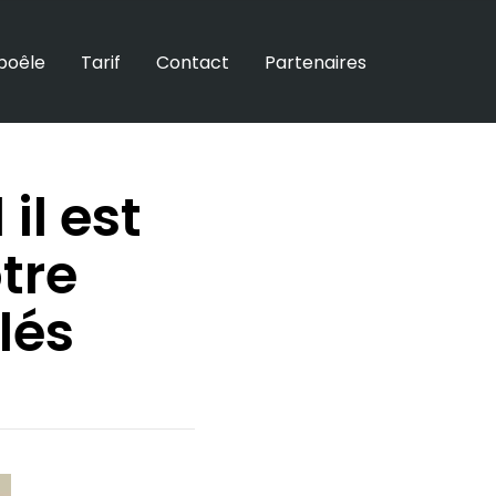
poêle
Tarif
Contact
Partenaires
l est
tre
lés