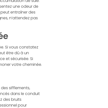
’accumulation de suie.
 sentez une odeur de
 peut entraîner des
gnes, n’attendez pas
ée
ée. Si vous constatez
ut être dû à un
e et sécurisée. Si
ramoner votre cheminée.
des sifflements,
incés dans le conduit
z des bruits
fessionnel pour