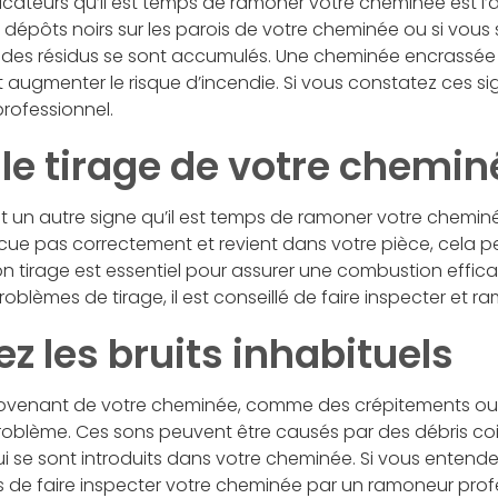
dicateurs qu’il est temps de ramoner votre cheminée est l
dépôts noirs sur les parois de votre cheminée ou si vous
ue des résidus se sont accumulés. Une cheminée encrassée
 augmenter le risque d’incendie. Si vous constatez ces si
professionnel.
 le tirage de votre chemin
est un autre signe qu’il est temps de ramoner votre chemin
ue pas correctement et revient dans votre pièce, cela pe
n tirage est essentiel pour assurer une combustion efficac
oblèmes de tirage, il est conseillé de faire inspecter et 
lez les bruits inhabituels
rovenant de votre cheminée, comme des crépitements ou 
roblème. Ces sons peuvent être causés par des débris co
 se sont introduits dans votre cheminée. Si vous entende
mps de faire inspecter votre cheminée par un ramoneur pro