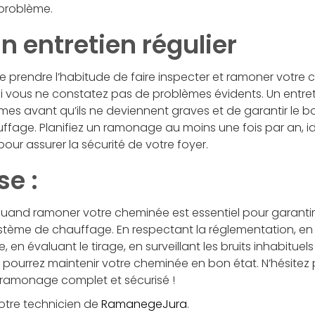
 problème.
un entretien régulier
t de prendre l’habitude de faire inspecter et ramoner votre
i vous ne constatez pas de problèmes évidents. Un entret
èmes avant qu’ils ne deviennent graves et de garantir le
fage. Planifiez un ramonage au moins une fois par an, id
our assurer la sécurité de votre foyer.
se :
quand ramoner votre cheminée est essentiel pour garantir 
système de chauffage. En respectant la réglementation, en
 en évaluant le tirage, en surveillant les bruits inhabituel
us pourrez maintenir votre cheminée en bon état. N’hésitez 
 ramonage complet et sécurisé !
otre technicien de
RamanegeJura
.