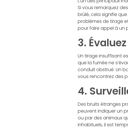
L’un des principaux in
Si vous remarquez des 
brûlé, cela signifie q
problèmes de tirage et
pour faire appel à un 
3. Évaluez
Un tirage insuffisant 
que la fumée ne s’évac
conduit obstrué. Un bo
vous rencontrez des pr
4. Surveil
Des bruits étranges p
peuvent indiquer un p
ou par des animaux qui
inhabituels, il est te