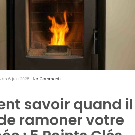
A
on
6 juin 2025
|
No Comments
t savoir quand il
de ramoner votre