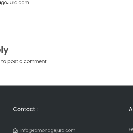
geJura.com
ly
to post a comment.
Contact :
A
F
info@ramonagejura.com